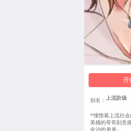
开
上流阶级
别名：
*憧憬着上流社
美穗的哥哥刻意
金治的弟弟」