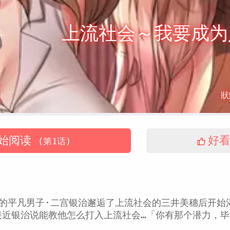
上流社会～我要成为
狀
始阅读
好
(第1话)
会的平凡男子·二宫银治邂逅了上流社会的三井美穗后开始
接近银治说能教他怎么打入上流社会…「你有那个潜力，