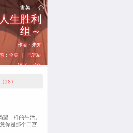
書架
人生胜利
组～
作者：
未知
態：
全集 |
已完結
讀者：
成年
看
(28)
渴望一样的生活。
毕竟你是那个二宫