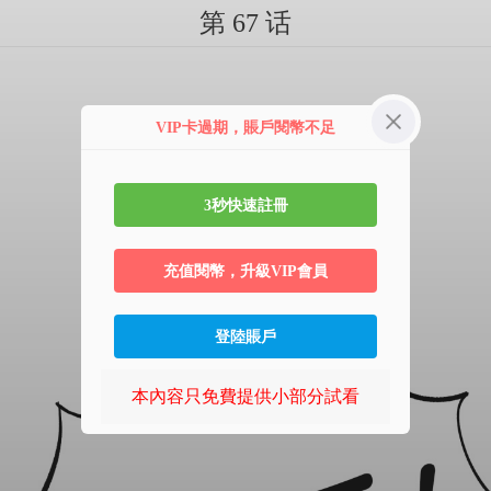
第 67 话
VIP卡過期，賬戶閱幣不足
3秒快速註冊
充值閱幣，升級VIP會員
登陸賬戶
本內容只免費提供小部分試看