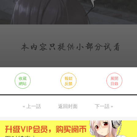
收藏
報錯
展開
網站
反饋
目錄
« 上一話
返回封面
下一話 »