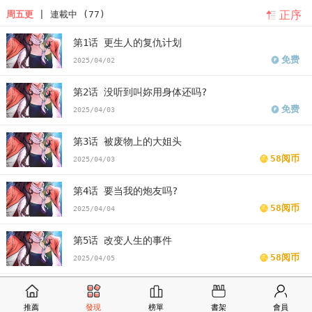
正序
周五更
| 連載中 (77)
第1话 更生人的复仇计划
免费
2025/04/02
第2话 没听到叫妳用身体还吗?
免费
2025/04/03
第3话 被废物上的大姐头
58阅币
2025/04/03
第4话 要当我的炮友吗?
58阅币
2025/04/04
第5话 改变人生的事件
58阅币
2025/04/05
第6话 你这样子是强奸!!!
58阅币
推薦
發現
榜單
書架
會員
2025/04/05