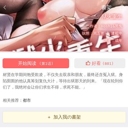
書架
狱火重生
作者：
Hoshi&黑兔
狀態：
周五更 |
連載中
讀者：
成年
开始阅读
好看
(第1话)
(801)
材贤在学期间饱受欺凌，不仅失去双亲和朋友，最终还含冤入狱。身
陷囹圄的他认真筹划复仇大计，等待出狱那天的到来。「现在轮到你
们了，我绝对会让你们求生不得，求死不能。」
相关推荐：
都市
+ 加入我の書架